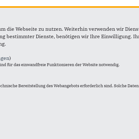
um die Webseite zu nutzen. Weiterhin verwenden wir Dienst
 bestimmter Dienste, benötigen wir Ihre Einwilligung. Ihr
ng.
Im Web
L
ngen
)
Der Kreisverband Euskirchen
I
nd für das einwandfreie Funktionieren der Website notwendig.
CDU Deutschlands
K
CDU NRW
S
echnische Bereitstellung des Webangebots erforderlich sind. Solche Daten 
Landesgruppe Bundestag
D
Landtagsfraktion
Detlef Seif MdB
Klaus Voussem LdB
Sabine Verheyen EVP