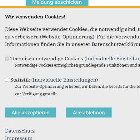
Wir verwenden Cookies!
Diese Webseite verwendet Cookies, die notwendig sind, 
zu verbessern (Website-Optimierung). Für die Verwendung
Informationen finden Sie in unserer Datenschutzerkläru
Fußbereich
Anschrift
Technisch notwendige Cookies (
Individuelle Einstellu
CDU Gemeindeverband Blankenheim
Notwendige Cookies ermöglichen grundlegende Funktionen und si
CDU Kreisverband Euskirchen
An der Vogelrute 9
Statistik (
Individuelle Einstellungen
)
Zur Website-Optimierung erheben wir Daten, die bereits für die t
53879
Euskirchen
zur Verfügung gestellt.
Telefon:
02251 65701
Fax:
02251 65790
E-Mail:
info@cdu-blankenheim.de
Datenschutz
Impressum