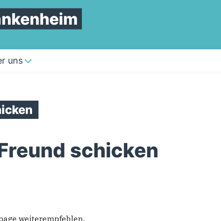
ankenheim
r uns
icken
 Freund schicken
epage weiterempfehlen.